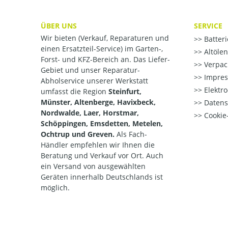
ÜBER UNS
SERVICE
Wir bieten (Verkauf, Reparaturen und
Batter
einen Ersatzteil-Service) im Garten-,
Altöle
Forst- und KFZ-Bereich an. Das Liefer-
Verpac
Gebiet und unser Reparatur-
Impre
Abholservice unserer Werkstatt
Elektr
umfasst die Region
Steinfurt,
Münster, Altenberge, Havixbeck,
Datens
Nordwalde, Laer, Horstmar,
Cookie-
Schöppingen, Emsdetten, Metelen,
Ochtrup und Greven.
Als Fach-
Händler empfehlen wir Ihnen die
Beratung und Verkauf vor Ort. Auch
ein Versand von ausgewählten
Geräten innerhalb Deutschlands ist
möglich.