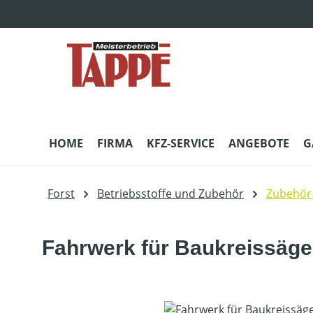
m Hauptinhalt springen
Zur Suche springen
Zur Hauptnavigation springen
HOME
FIRMA
KFZ-SERVICE
ANGEBOTE
G
Forst
Betriebsstoffe und Zubehör
Zubehör 
Fahrwerk für Baukreissäg
Bildergalerie überspringen