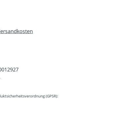
 Versandkosten
0012927
4
uktsicherheitsverordnung (GPSR):