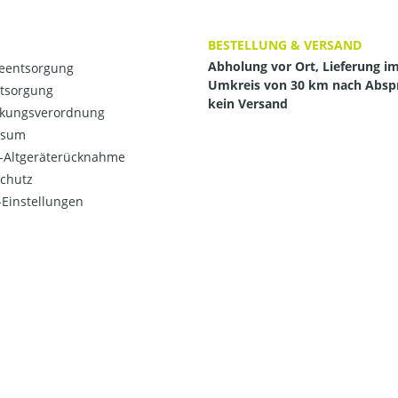
BESTELLUNG & VERSAND
Abholung vor Ort, Lieferung i
ieentsorgung
Umkreis von 30 km nach Absp
ntsorgung
kein Versand
kungsverordnung
ssum
o-Altgeräterücknahme
chutz
Einstellungen