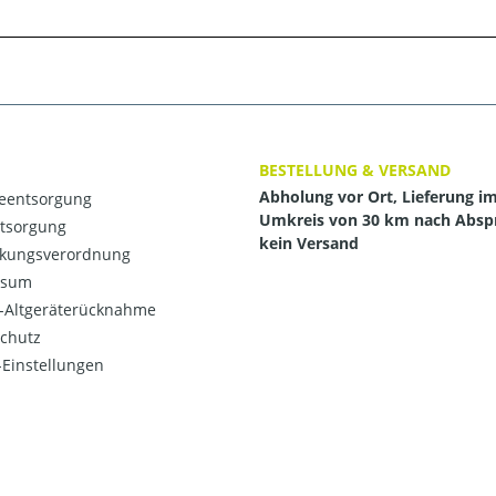
BESTELLUNG & VERSAND
Abholung vor Ort, Lieferung i
ieentsorgung
Umkreis von 30 km nach Absp
ntsorgung
kein Versand
kungsverordnung
ssum
o-Altgeräterücknahme
chutz
Einstellungen