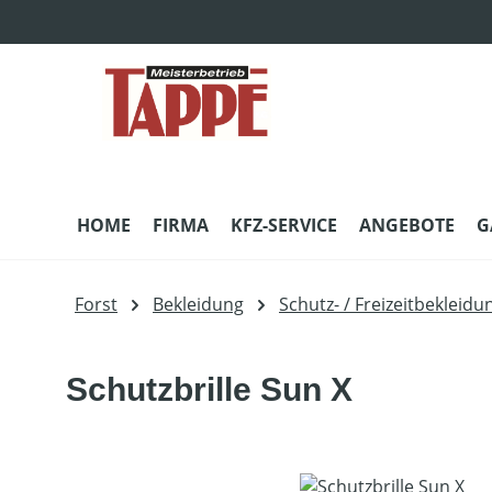
m Hauptinhalt springen
Zur Suche springen
Zur Hauptnavigation springen
HOME
FIRMA
KFZ-SERVICE
ANGEBOTE
G
Forst
Bekleidung
Schutz- / Freizeitbekleidu
Schutzbrille Sun X
Bildergalerie überspringen