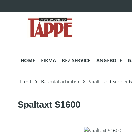
m Hauptinhalt springen
Zur Suche springen
Zur Hauptnavigation springen
HOME
FIRMA
KFZ-SERVICE
ANGEBOTE
G
Forst
Baumfällarbeiten
Spalt- und Schneid
Spaltaxt S1600
Bildergalerie überspringen