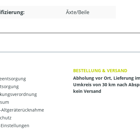
ifizierung:
Äxte/Beile
BESTELLUNG & VERSAND
Abholung vor Ort, Lieferung i
ieentsorgung
Umkreis von 30 km nach Absp
ntsorgung
kein Versand
kungsverordnung
ssum
o-Altgeräterücknahme
chutz
Einstellungen