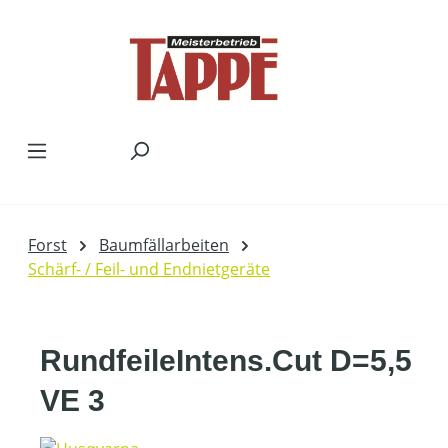
Zum Hauptinhalt springen
Forst
Baumfällarbeiten
Schärf- / Feil- und Endnietgeräte
RundfeileIntens.Cut D=5,5
VE 3