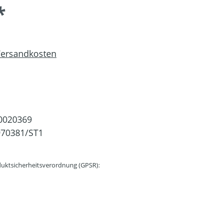
*
 Versandkosten
0020369
970381/ST1
uktsicherheitsverordnung (GPSR):