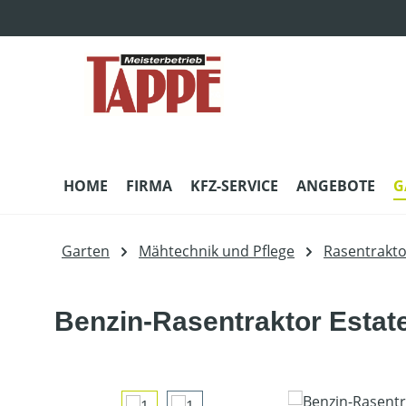
m Hauptinhalt springen
Zur Suche springen
Zur Hauptnavigation springen
HOME
FIRMA
KFZ-SERVICE
ANGEBOTE
G
Garten
Mähtechnik und Pflege
Rasentrakt
Benzin-Rasentraktor Esta
Bildergalerie überspringen