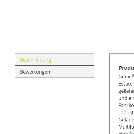
Beschreibung
Produ
Bewertungen
Genieß
Estate
gelief
und ei
Fahrko
robust
Geländ
Multif