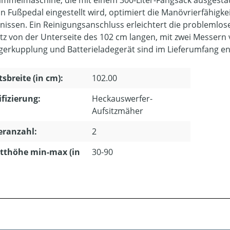
ammelmaschine, die mit einem 300-Liter-Fangsack ausgestatte
in Fußpedal eingestellt wird, optimiert die Manövrierfähigk
nissen. Ein Reinigungsanschluss erleichtert die probleml
z von der Unterseite des 102 cm langen, mit zwei Messern 
erkupplung und Batterieladegerät sind im Lieferumfang en
tsbreite (in cm):
102.00
ifizierung:
Heckauswerfer-
Aufsitzmäher
eranzahl:
2
tthöhe min-max (in
30-90