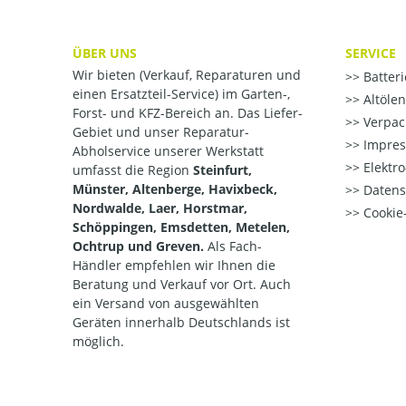
ÜBER UNS
SERVICE
Wir bieten (Verkauf, Reparaturen und
Batter
einen Ersatzteil-Service) im Garten-,
Altöle
Forst- und KFZ-Bereich an. Das Liefer-
Verpac
Gebiet und unser Reparatur-
Impre
Abholservice unserer Werkstatt
Elektr
umfasst die Region
Steinfurt,
Münster, Altenberge, Havixbeck,
Datens
Nordwalde, Laer, Horstmar,
Cookie-
Schöppingen, Emsdetten, Metelen,
Ochtrup und Greven.
Als Fach-
Händler empfehlen wir Ihnen die
Beratung und Verkauf vor Ort. Auch
ein Versand von ausgewählten
Geräten innerhalb Deutschlands ist
möglich.