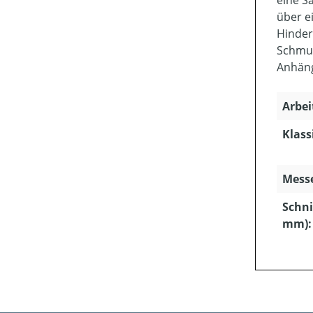
eine S
über e
Hinder
Schmut
Anhäng
Arbei
Klass
Mess
Schni
mm):