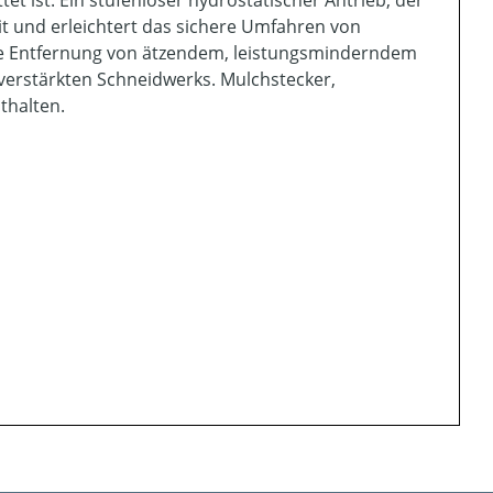
t ist. Ein stufenloser hydrostatischer Antrieb, der
eit und erleichtert das sichere Umfahren von
ose Entfernung von ätzendem, leistungsminderndem
verstärkten Schneidwerks. Mulchstecker,
thalten.