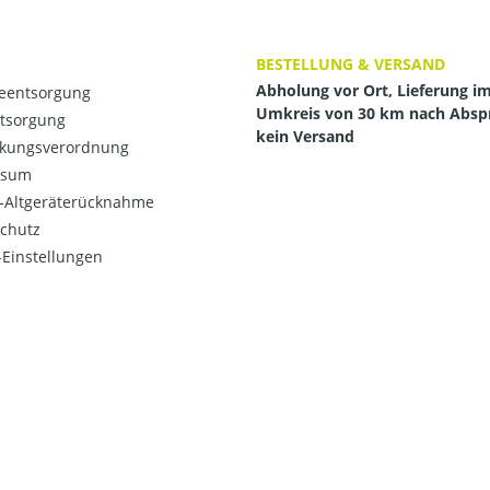
BESTELLUNG & VERSAND
Abholung vor Ort, Lieferung i
ieentsorgung
Umkreis von 30 km nach Absp
ntsorgung
kein Versand
kungsverordnung
ssum
o-Altgeräterücknahme
chutz
Einstellungen