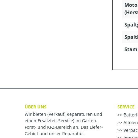
Moto
(Hers
Spalt
Spaltk
Stam
ÜBER UNS
SERVICE
Wir bieten (Verkauf, Reparaturen und
Batter
einen Ersatzteil-Service) im Garten-,
Altöle
Forst- und KFZ-Bereich an. Das Liefer-
Verpac
Gebiet und unser Reparatur-
Impre