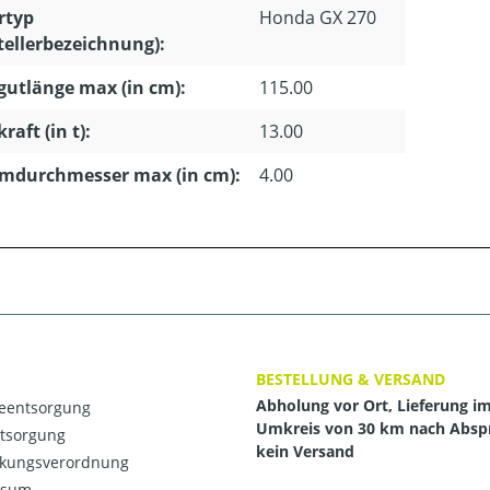
rtyp
Honda GX 270
tellerbezeichnung):
gutlänge max (in cm):
115.00
raft (in t):
13.00
mdurchmesser max (in cm):
4.00
BESTELLUNG & VERSAND
Abholung vor Ort, Lieferung i
ieentsorgung
Umkreis von 30 km nach Absp
ntsorgung
kein Versand
kungsverordnung
ssum