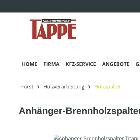
m Hauptinhalt springen
Zur Suche springen
Zur Hauptnavigation springen
HOME
FIRMA
KFZ-SERVICE
ANGEBOTE
G
Forst
Holzverarbeitung
Holzspalter
Anhänger-Brennholzspalte
Bildergalerie überspringen