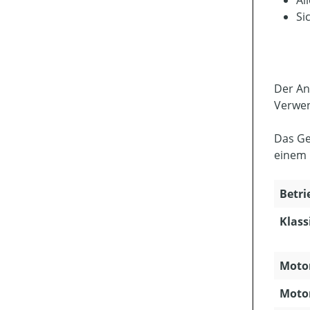
Al
Si
Der An
Verwen
Das Ge
einem 
Betri
Klass
Motor
Motor