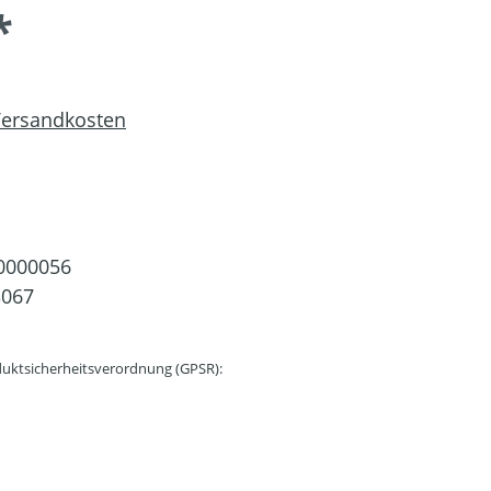
*
 Versandkosten
0000056
3067
uktsicherheitsverordnung (GPSR):