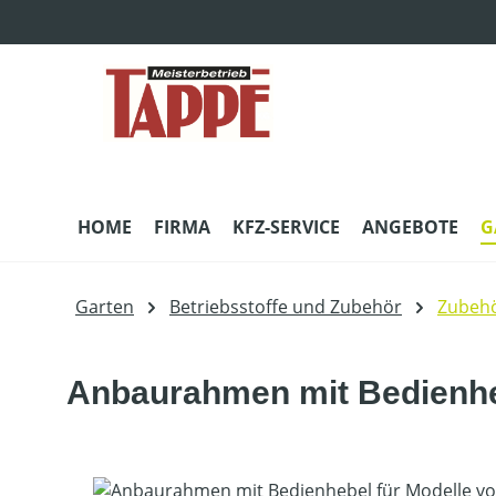
m Hauptinhalt springen
Zur Suche springen
Zur Hauptnavigation springen
HOME
FIRMA
KFZ-SERVICE
ANGEBOTE
G
Garten
Betriebsstoffe und Zubehör
Zubehö
Anbaurahmen mit Bedienheb
Bildergalerie überspringen