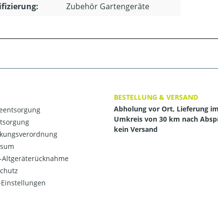
ifizierung:
Zubehör Gartengeräte
BESTELLUNG & VERSAND
Abholung vor Ort, Lieferung i
ieentsorgung
Umkreis von 30 km nach Absp
ntsorgung
kein Versand
kungsverordnung
ssum
o-Altgeräterücknahme
chutz
Einstellungen